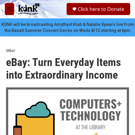
Skip to main content
S
Click here to Donate
e
M
a
e
r
n
KDNK will be broadcasting Amythyst Kiah & Natalie Spears live from
c
u
the Basalt Summer Concert Series on Weds 8/12 starting at 6pm
h
u
e
Other
r
eBay: Turn Everyday Items
y
into Extraordinary Income