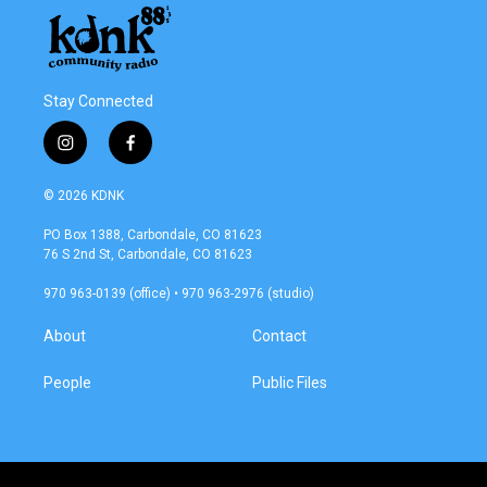
Stay Connected
i
f
n
a
s
c
© 2026 KDNK
t
e
a
b
PO Box 1388, Carbondale, CO 81623
g
o
76 S 2nd St, Carbondale, CO 81623
r
o
a
k
970 963-0139 (office) • 970 963-2976 (studio)
m
About
Contact
People
Public Files