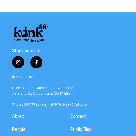
Stay Connected
i
f
n
a
s
c
© 2026 KDNK
t
e
a
b
PO Box 1388, Carbondale, CO 81623
g
o
76 S 2nd St, Carbondale, CO 81623
r
o
a
k
970 963-0139 (office) • 970 963-2976 (studio)
m
About
Contact
People
Public Files