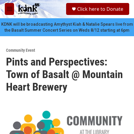
Skip to main content
S
Click here to Donate
e
M
a
e
r
n
KDNK will be broadcasting Amythyst Kiah & Natalie Spears live from
c
u
the Basalt Summer Concert Series on Weds 8/12 starting at 6pm
h
u
e
Community Event
r
Pints and Perspectives:
y
Town of Basalt @ Mountain
Heart Brewery